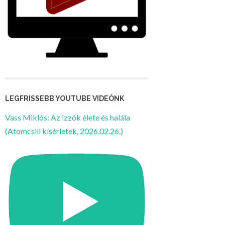
LEGFRISSEBB YOUTUBE VIDEÓNK
Vass Miklós: Az izzók élete és halála
(Atomcsill kísérletek, 2026.02.26.)