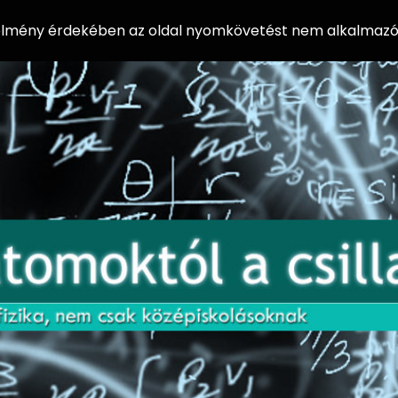
 élmény érdekében az oldal nyomkövetést nem alkalmazó 
AZ
Előadássorozat
AT
középiskolásoknak
OM
az ELTE
Természettudományi
OK
Kar Fizikai
Intézetében