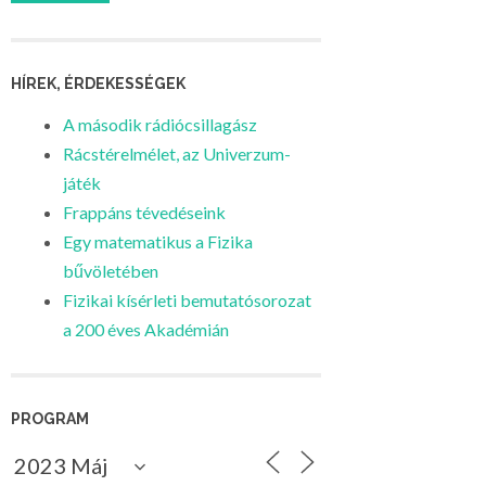
HÍREK, ÉRDEKESSÉGEK
A második rádiócsillagász
Rácstérelmélet, az Univerzum-
játék
Frappáns tévedéseink
Egy matematikus a Fizika
bűvöletében
Fizikai kísérleti bemutatósorozat
a 200 éves Akadémián
PROGRAM