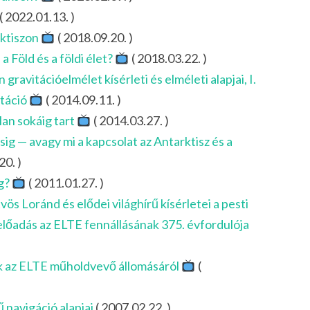
( 2022.01.13. )
rktiszon
( 2018.09.20. )
 Föld és a földi élet?
( 2018.03.22. )
gravitációelmélet kísérleti és elméleti alapjai, I.
itáció
( 2014.09.11. )
lan sokáig tart
( 2014.03.27. )
sig — avagy mi a kapcsolat az Antarktisz és a
20. )
ag?
( 2011.01.27. )
vös Loránd és elődei világhírű kísérletei a pesti
őadás az ELTE fennállásának 375. évfordulója
ek az ELTE műholdvevő állomásáról
(
 navigáció alapjai
( 2007.02.22. )