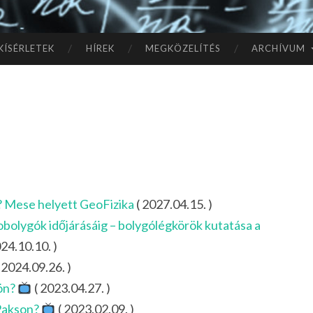
TÓ
L A
KÍSÉRLETEK
HÍREK
MEGKÖZELÍTÉS
ARCHÍVUM
CSI
LL
AG
OK
 Mese helyett GeoFizika
( 2027.04.15. )
IG
obolygók időjárásáig – bolygólégkörök kutatása a
24.10.10. )
 2024.09.26. )
dön?
( 2023.04.27. )
 Pakson?
( 2023.02.09. )