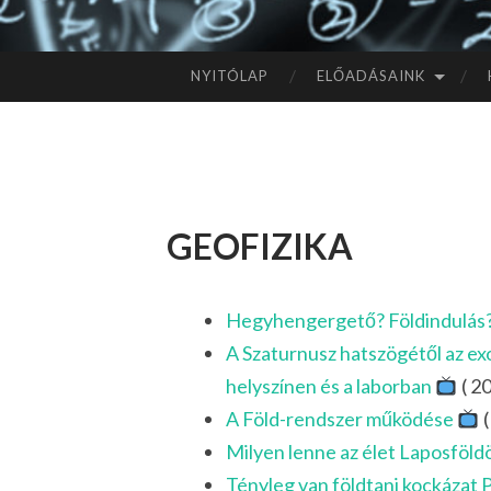
NYITÓLAP
ELŐADÁSAINK
TOVÁBB
A
TARTALOMHOZ
geofizika
Hegyhengergető? Földindulás?
A Szaturnusz hatszögétől az ex
helyszínen és a laborban
( 20
A Föld-rendszer működése
(
Milyen lenne az élet Laposföl
Tényleg van földtani kockázat