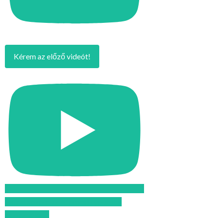
Kérem az előző videót!
Feliratkozom az Atomcsill youtube
csatornájára!