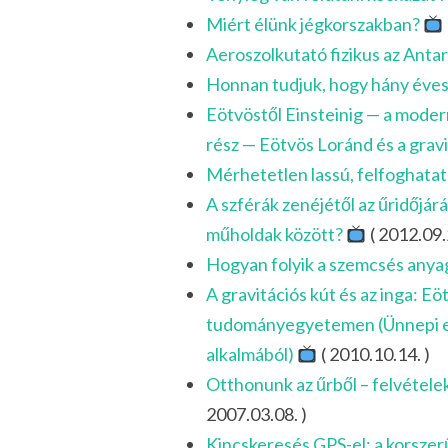
Miért élünk jégkorszakban?
Aeroszolkutató fizikus az Anta
Honnan tudjuk, hogy hány éves a
Eötvöstől Einsteinig — a modern 
rész — Eötvös Loránd és a grav
Mérhetetlen lassú, felfoghatat
A szférák zenéjétől az űridőjárá
műholdak között?
( 2012.09.
Hogyan folyik a szemcsés any
A gravitációs kút és az inga: Eöt
tudományegyetemen (Ünnepi el
alkalmából)
( 2010.10.14. )
Otthonunk az űrből – felvétel
2007.03.08. )
Kincskeresés GPS-el: a korszerű