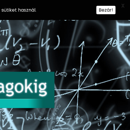
X
sütiket használ.
Bezár!