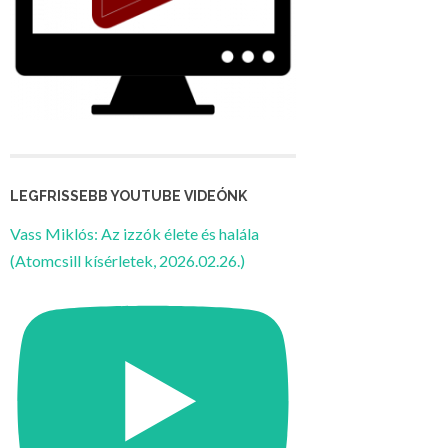
LEGFRISSEBB YOUTUBE VIDEÓNK
Vass Miklós: Az izzók élete és halála
(Atomcsill kísérletek, 2026.02.26.)