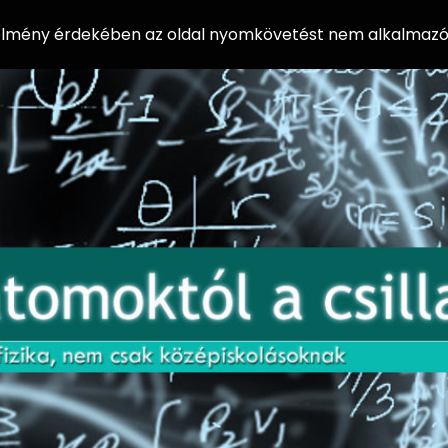
 élmény érdekében az oldal nyomkövetést nem alkalmazó 
AZ
Előadássorozat
AT
középiskolásoknak
OM
az ELTE
Természettudományi
OK
Kar Fizikai
Intézetében