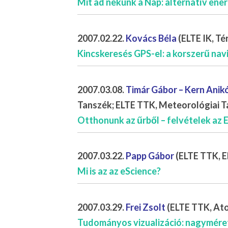
Mit ad nekünk a Nap: alternatív ener
2007.02.22.
Kovács Béla
(ELTE IK, T
Kincskeresés GPS-el: a korszerű navi
2007.03.08.
Timár Gábor – Kern Anik
Tanszék; ELTE TTK, Meteorológiai T
Otthonunk az űrből – felvételek az
2007.03.22.
Papp Gábor
(ELTE TTK, El
Mi is az az eScience?
2007.03.29.
Frei Zsolt
(ELTE TTK, Ato
Tudományos vizualizáció: nagyméretű