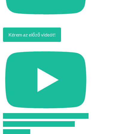
Kérem az előző videót!
Feliratkozom az Atomcsill youtube
csatornájára!