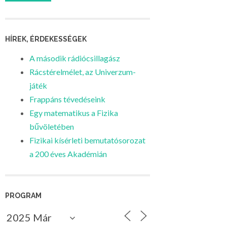
HÍREK, ÉRDEKESSÉGEK
A második rádiócsillagász
Rácstérelmélet, az Univerzum-
játék
Frappáns tévedéseink
Egy matematikus a Fizika
bűvöletében
Fizikai kísérleti bemutatósorozat
a 200 éves Akadémián
PROGRAM