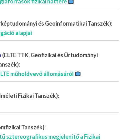
giaforrások fizikai háttere
érképtudományi és Geoinformatikai Tanszék):
gáció alapjai
ó
(ELTE TTK, Geofizikai és Űrtudományi
anszék):
 ELTE műholdvevő állomásáról
méleti Fizikai Tanszék):
mfizikai Tanszék):
 sztereografikus megjelenítő a Fizikai