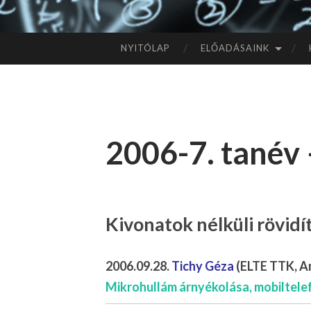
NYITÓLAP
ELŐADÁSAINK
TOVÁBB
A
TARTALOMHOZ
2006-7. tanév 
Kivonatok nélküli rövid
2006.09.28.
Tichy Géza
(ELTE TTK, An
Mikrohullám árnyékolása, mobiltele