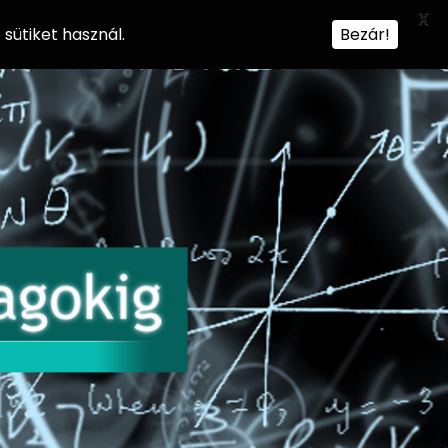
X
sütiket használ.
Bezár!