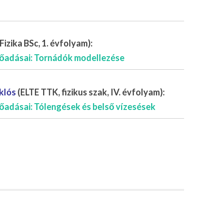
izika BSc, 1. évfolyam):
lőadásai: Tornádók modellezése
klós
(ELTE TTK, fizikus szak, IV. évfolyam):
őadásai: Tólengések és belső vízesések