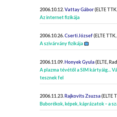
2006.10.12.
Vattay Gábor
(ELTE TTK,
Az internet fizikája
2006.10.26.
Cserti József
(ELTE TTK,
A szivárvány fizikája
2006.11.09.
Honyek Gyula
(ELTE, Rad
A plazma tévétől a SIM kártyáig... 
tesznek fel
2006.11.23.
Rajkovits Zsuzsa
(ELTE T
Buborékok, képek, káprázatok – a s