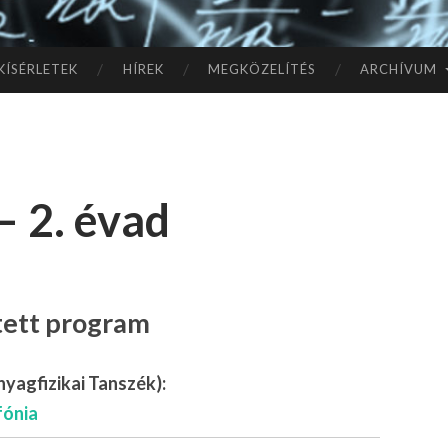
TÓ
L A
KÍSÉRLETEK
HÍREK
MEGKÖZELÍTÉS
ARCHÍVUM
CSI
LL
– 2. évad
AG
OK
IG
ített program
yagfizikai Tanszék):
fónia