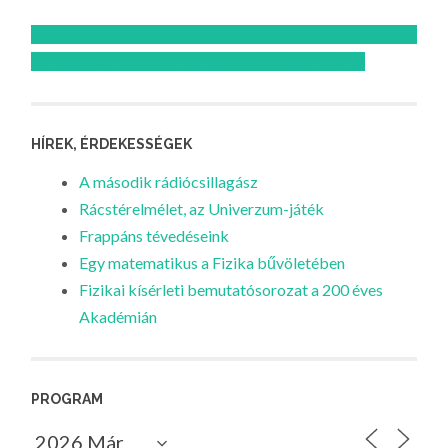
Feliratkozom az Atomcsill youtube csatornájára!
HÍREK, ÉRDEKESSÉGEK
A második rádiócsillagász
Rácstérelmélet, az Univerzum-játék
Frappáns tévedéseink
Egy matematikus a Fizika bűvöletében
Fizikai kísérleti bemutatósorozat a 200 éves
Akadémián
PROGRAM