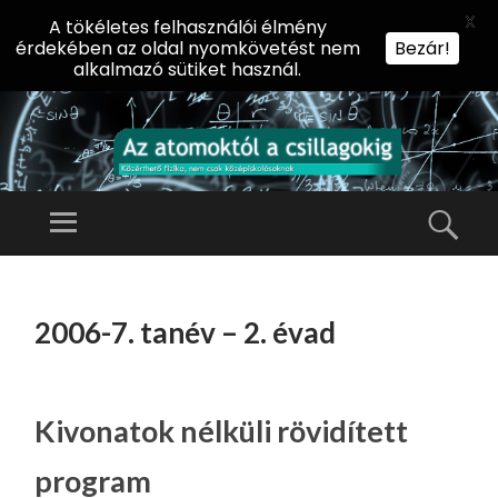
X
A tökéletes felhasználói élmény
érdekében az oldal nyomkövetést nem
Bezár!
alkalmazó sütiket használ.
AZ
AT
Menü
Kere
O
Előadássorozat
M
középiskolásoknak
TOVÁBB
O
A
az ELTE
2006-7. tanév – 2. évad
KT
TARTALOMHOZ
Természettudományi
Ó
Kar Fizikai
L
Intézetében
A
Kivonatok nélküli rövidített
CS
program
IL