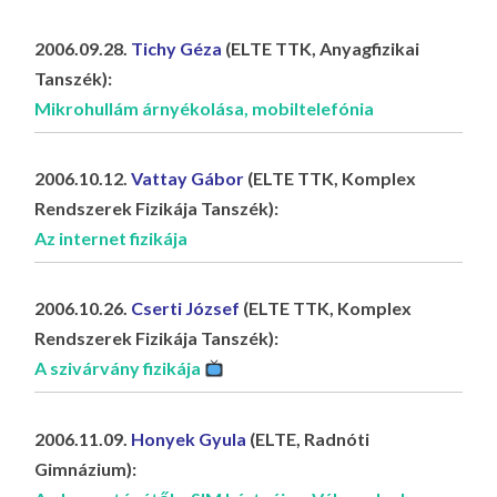
LA
G
2006.09.28.
Tichy Géza
(ELTE TTK, Anyagfizikai
Tanszék):
O
Mikrohullám árnyékolása, mobiltelefónia
KI
G
2006.10.12.
Vattay Gábor
(ELTE TTK, Komplex
Rendszerek Fizikája Tanszék):
Az internet fizikája
2006.10.26.
Cserti József
(ELTE TTK, Komplex
Rendszerek Fizikája Tanszék):
A szivárvány fizikája
2006.11.09.
Honyek Gyula
(ELTE, Radnóti
Gimnázium):