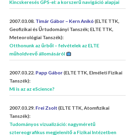
Kincskeresés GPS-el: a korszerű navigáció alapjai
2007.03.08.
Timár Gábor – Kern Anikó
(ELTE TTK,
Geofizikai és Űrtudományi Tanszék; ELTE TTK,
Meteorológiai Tanszék):
Otthonunk az űrből – felvételek az ELTE
műholdvevő állomásáról
2007.03.22.
Papp Gábor
(ELTE TTK, Elméleti Fizikai
Tanszék):
Mi is az az eScience?
2007.03.29.
Frei Zsolt
(ELTE TTK, Atomfizikai
Tanszék):
Tudományos vizualizáció: nagyméretű
sztereografikus megjelenítő a Fizikai Intézetben