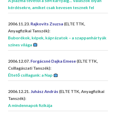
A plazma tévétől a SIM kártyáig... Válaszok olyan
kérdésekre, amiket csak kevesen tesznek fel
2006.11.23.
Rajkovits Zsuzsa
(ELTE TTK,
Anyagfizikai Tanszék):
Buborékok, képek, káprázatok – a szappanhártyák
színes világa
2006.12.07.
Forgácsné Dajka Emese
(ELTE TTK,
Csillagászati Tanszék):
Éltető csillagunk: a Nap
2006.12.21.
Juhász András
(ELTE TTK, Anyagfizikai
Tanszék):
A mindennapok fizikája